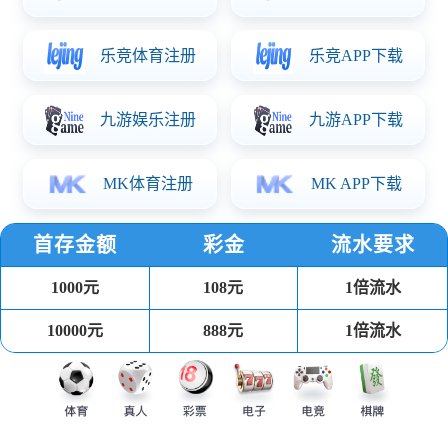
从事未经授权的宣传、引流或推广行为
五、知识产权声明
米兰体育平台的所有内容（含图像、数据、结构设计、源代码等）均
为平台或其授权方合法所有。用户不得擅自使用、传播或改编平台资
料。
六、免责声明
本平台所提供的数据和信息均为参考用途，不对用户因依赖该等信息
所产生的后果承担法律责任。
七、协议修改
平台有权在无需通知用户的情况下更新协议条款，修订内容一经发布